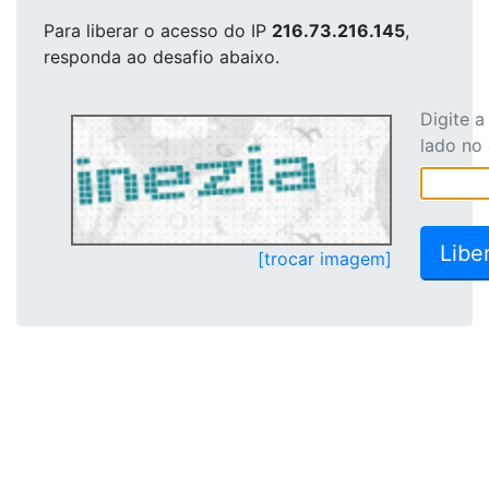
Para liberar o acesso
do IP
216.73.216.145
,
responda ao desafio abaixo.
Digite 
lado no
[trocar imagem]