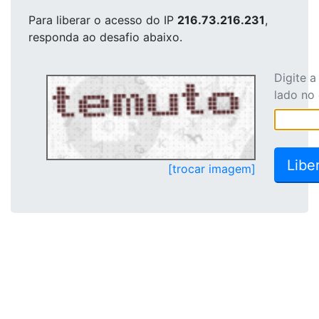
Para liberar o acesso
do IP
216.73.216.231
,
responda ao desafio abaixo.
Digite 
lado no
[trocar imagem]