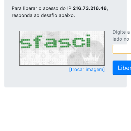
Para liberar o acesso
do IP
216.73.216.46
,
responda ao desafio abaixo.
Digite 
lado no
[trocar imagem]