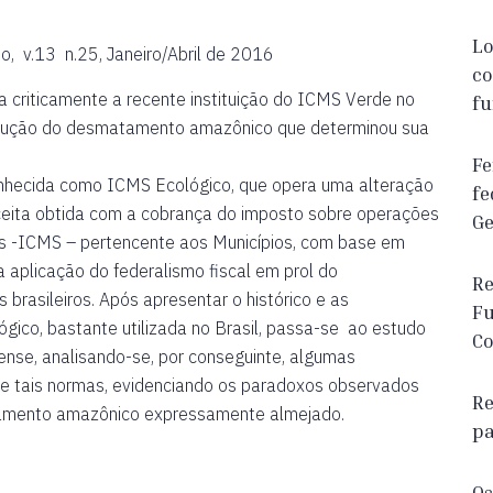
Lo
  v.13  n.25, Janeiro/Abril de 2016
co
a criticamente a recente instituição do ICMS Verde no
fu
edução do desmatamento amazônico que determinou sua
Fe
conhecida como ICMS Ecológico, que opera uma alteração
fe
receita obtida com a cobrança do imposto sobre operações
Ge
ços -ICMS – pertencente aos Municípios, com base em
aplicação do federalismo fiscal em prol do
Re
brasileiros. Após apresentar o histórico e as
Fu
ógico, bastante utilizada no Brasil, passa-se ao estudo
Co
se, analisando-se, por conseguinte, algumas
de tais normas, evidenciando os paradoxos observados
Re
tamento amazônico expressamente almejado.
pa
Os