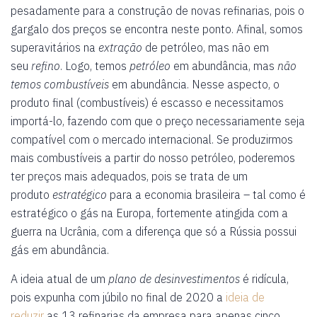
pesadamente para a construção de novas refinarias, pois o
gargalo dos preços se encontra neste ponto. Afinal, somos
superavitários na
extração
de petróleo, mas não em
seu
refino
. Logo, temos
petróleo
em abundância, mas
não
temos
combustíveis
em abundância. Nesse aspecto, o
produto final (combustíveis) é escasso e necessitamos
importá-lo, fazendo com que o preço necessariamente seja
compatível com o mercado internacional. Se produzirmos
mais combustíveis a partir do nosso petróleo, poderemos
ter preços mais adequados, pois se trata de um
produto
estratégico
para a economia brasileira – tal como é
estratégico o gás na Europa, fortemente atingida com a
guerra na Ucrânia, com a diferença que só a Rússia possui
gás em abundância.
A ideia atual de um
plano de desinvestimentos
é ridícula,
pois expunha com júbilo no final de 2020 a
ideia de
reduzir
as 13 refinarias da empresa para apenas cinco