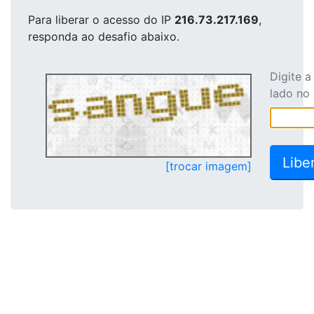
Para liberar o acesso
do IP
216.73.217.169
,
responda ao desafio abaixo.
Digite 
lado no
[trocar imagem]