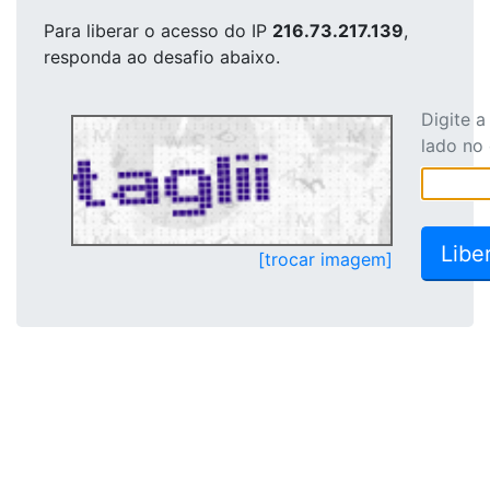
Para liberar o acesso
do IP
216.73.217.139
,
responda ao desafio abaixo.
Digite 
lado no
[trocar imagem]