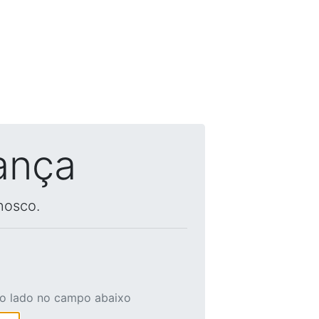
ança
nosco.
ao lado no campo abaixo