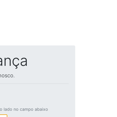
ança
nosco.
ao lado no campo abaixo