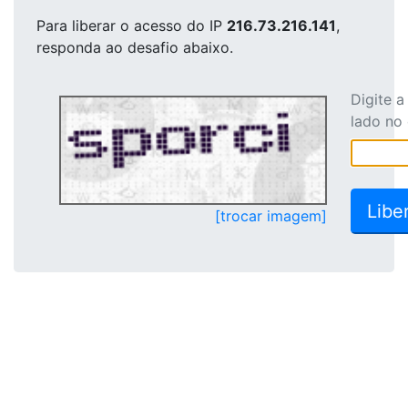
Para liberar o acesso
do IP
216.73.216.141
,
responda ao desafio abaixo.
Digite 
lado no
[trocar imagem]