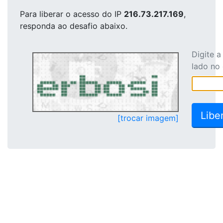
Para liberar o acesso
do IP
216.73.217.169
,
responda ao desafio abaixo.
Digite 
lado no
[trocar imagem]