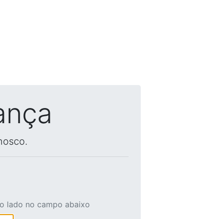
ança
nosco.
ao lado no campo abaixo