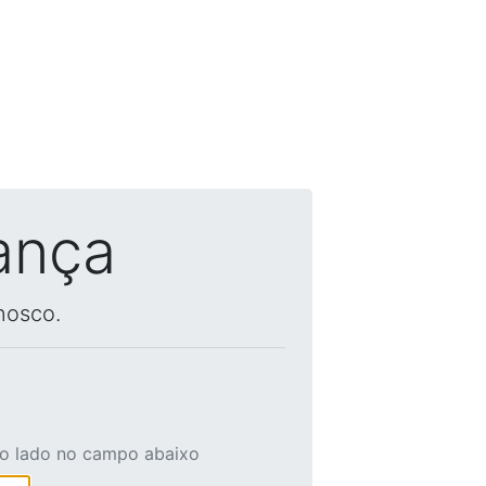
ança
nosco.
ao lado no campo abaixo