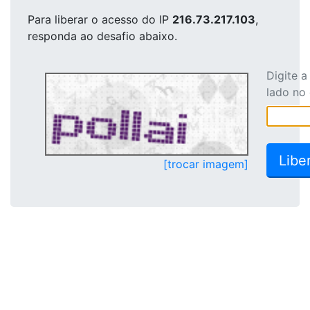
Para liberar o acesso
do IP
216.73.217.103
,
responda ao desafio abaixo.
Digite 
lado no
[trocar imagem]