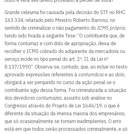
bobo e verá seu direito protelado a perder de vista?
Grande celeuma foi causada pela decisão do STF no RHC
163.334, relatado pelo Ministro Roberto Barroso, no
sentido de criminalizar o não pagamento do
ICMS próprio
,
tendo sido fixada a seguinte Tese: “O contribuinte que, de
forma contumaz e com dolo de apropriação, deixa de
recolher o ICMS cobrado do adquirente da mercadoria ou
serviço incide no tipo penal do art. 2º, II, da Lei nº
8.137/1990”. Observa-se, contudo, que, ao incluir no texto
aprovado expressões referentes à
contumácia
e ao
dolo
,
obrigará a ser perquirido no curso da ação penal se o
contribuinte agiu dessa forma. Foi criminalizada a situação
dos
devedores contumazes
, assunto sob análise no
Congresso através do Projeto de Lei 1646/19, o que é
diferente da situação da imensa maioria dos empresários,
que só ocasionalmente se tornam inadimplentes. O erro
está em que todos serão processados criminalmente, e só