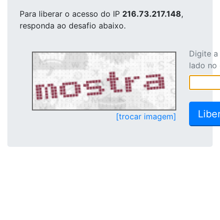
Para liberar o acesso
do IP
216.73.217.148
,
responda ao desafio abaixo.
Digite 
lado no
[trocar imagem]