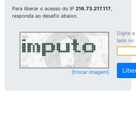
Para liberar o acesso
do IP
216.73.217.117
,
responda ao desafio abaixo.
Digite 
lado no
[trocar imagem]