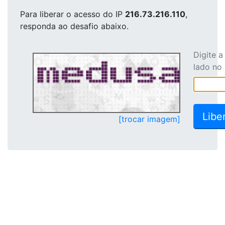
Para liberar o acesso
do IP
216.73.216.110
,
responda ao desafio abaixo.
Digite 
lado no
[trocar imagem]