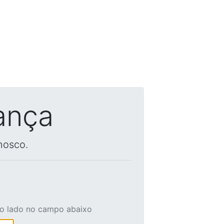
ança
nosco.
ao lado no campo abaixo