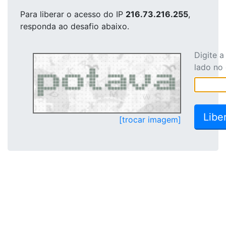
Para liberar o acesso
do IP
216.73.216.255
,
responda ao desafio abaixo.
Digite 
lado no
[trocar imagem]