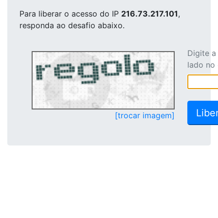
Para liberar o acesso
do IP
216.73.217.101
,
responda ao desafio abaixo.
Digite 
lado no
[trocar imagem]