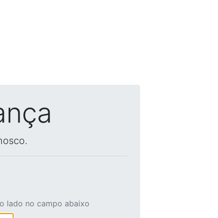
ança
nosco.
ao lado no campo abaixo