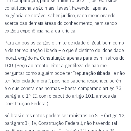
Em comparação, para ser ministro do STF, os requisitos
constitucionais são mais “leves”, havendo “apenas”
exigência de notável saber jurídico, nada mencionando
acerca das demais áreas do conhecimento, nem sendo
exigida experiência na área jurídica.
Para ambos os cargos o limite de idade é igual, bem como
a de ter reputação ilibada – o que é distinto de idoneidade
moral, exigido na Constituição apenas para os ministros do
TCU. (Peço ao atento leitor a gentileza de não me
perguntar como alguém pode ter “reputação ilibada” e não
ter “idoneidade moral”, pois não saberia responder, porém,
é o que consta das normas – basta comparar o artigo 73,
parágrafo 1º, II, com o caput do artigo 101, ambos da
Constituição Federal).
Só brasileiros natos podem ser ministros do STF (artigo 12,
parágrafo3º, IV, Constituição Federal), não havendo tal
exigência para compor o TCU (artigo 12, parágrafo 2º,