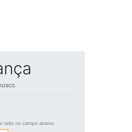
ança
nosco.
ao lado no campo abaixo