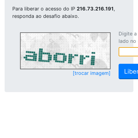
Para liberar o acesso
do IP
216.73.216.191
,
responda ao desafio abaixo.
Digite 
lado no
[trocar imagem]