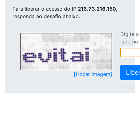
Para liberar o acesso
do IP
216.73.216.150
,
responda ao desafio abaixo.
Digite 
lado no
[trocar imagem]