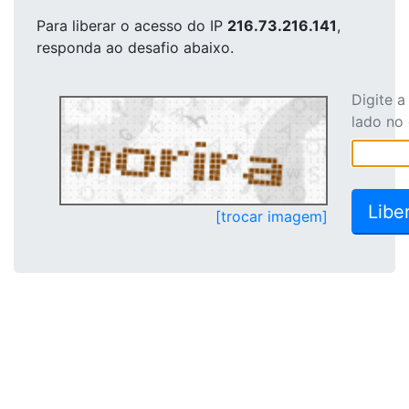
Para liberar o acesso
do IP
216.73.216.141
,
responda ao desafio abaixo.
Digite 
lado no
[trocar imagem]