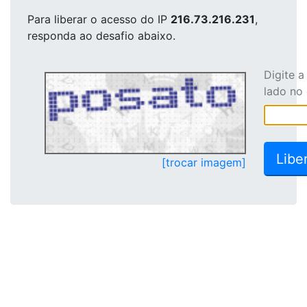
Para liberar o acesso
do IP
216.73.216.231
,
responda ao desafio abaixo.
Digite 
lado no
[trocar imagem]