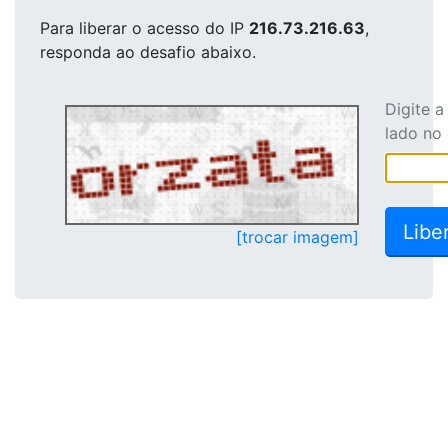
Para liberar o acesso
do IP
216.73.216.63
,
responda ao desafio abaixo.
Digite 
lado no
[trocar imagem]