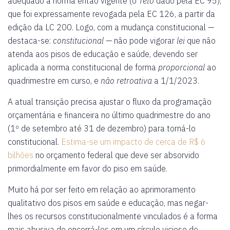
adequado à norma então vigente (o
Teto
dado pela EC 95),
que foi expressamente revogada pela EC 126, a partir da
edição da LC 200. Logo, com a mudança constitucional —
destaca-se:
constitucional
— não pode vigorar
lei
que não
atenda aos pisos de educação e saúde, devendo ser
aplicada a norma constitucional de forma
proporcional
ao
quadrimestre em curso, e
não
retroativa
a 1/1/2023.
A atual transição precisa ajustar o fluxo da programação
orçamentária e financeira no último quadrimestre do ano
(1º de setembro até 31 de dezembro) para torná-lo
constitucional.
Estima-se um impacto de cerca de R$ 6
bilhões
no orçamento federal que deve ser absorvido
primordialmente em favor do piso em saúde.
Muito há por ser feito em relação ao aprimoramento
qualitativo dos pisos em saúde e educação, mas negar-
lhes os recursos constitucionalmente vinculados é a forma
mais abusiva de encerrá-los em um círculo vicioso de