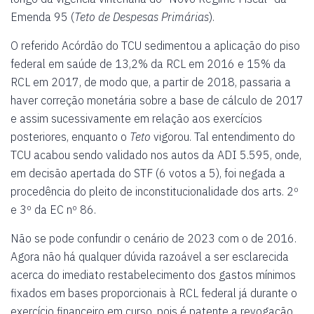
Emenda 95 (
Teto de Despesas Primárias
).
O referido Acórdão do TCU sedimentou a aplicação do piso
federal em saúde de 13,2% da RCL em 2016 e 15% da
RCL em 2017, de modo que, a partir de 2018, passaria a
haver correção monetária sobre a base de cálculo de 2017
e assim sucessivamente em relação aos exercícios
posteriores, enquanto o
Teto
vigorou. Tal entendimento do
TCU acabou sendo validado nos autos da ADI 5.595, onde,
em decisão apertada do STF (6 votos a 5), foi negada a
procedência do pleito de inconstitucionalidade dos arts. 2º
e 3º da EC nº 86.
Não se pode confundir o cenário de 2023 com o de 2016.
Agora não há qualquer dúvida razoável a ser esclarecida
acerca do imediato restabelecimento dos gastos mínimos
fixados em bases proporcionais à RCL federal já durante o
exercício financeiro em curso, pois é patente a revogação