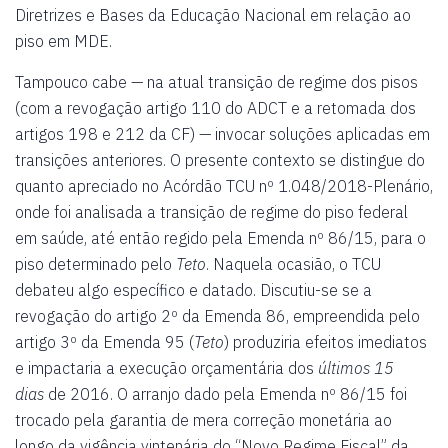
Diretrizes e Bases da Educação Nacional em relação ao
piso em MDE.
Tampouco cabe — na atual transição de regime dos pisos
(com a revogação artigo 110 do ADCT e a retomada dos
artigos 198 e 212 da CF) — invocar soluções aplicadas em
transições anteriores. O presente contexto se distingue do
quanto apreciado no Acórdão TCU nº 1.048/2018-Plenário,
onde foi analisada a transição de regime do piso federal
em saúde, até então regido pela Emenda nº 86/15, para o
piso determinado pelo
Teto
. Naquela ocasião, o TCU
debateu algo específico e datado. Discutiu-se se a
revogação do artigo 2º da Emenda 86, empreendida pelo
artigo 3º da Emenda 95 (
Teto
) produziria efeitos imediatos
e impactaria a execução orçamentária dos
últimos 15
dias
de 2016. O arranjo dado pela Emenda nº 86/15 foi
trocado pela garantia de mera correção monetária ao
longo da vigência vintenária do “Novo Regime Fiscal” da