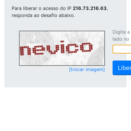
Para liberar o acesso
do IP
216.73.216.63
,
responda ao desafio abaixo.
Digite 
lado no
[trocar imagem]