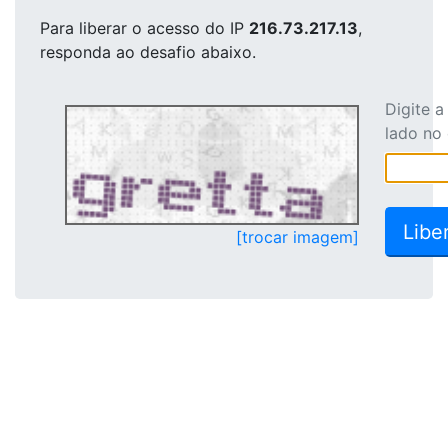
Para liberar o acesso
do IP
216.73.217.13
,
responda ao desafio abaixo.
Digite 
lado no
[trocar imagem]