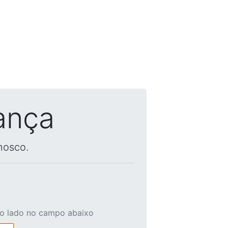
ança
nosco.
ao lado no campo abaixo