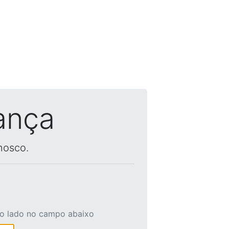
ança
nosco.
ao lado no campo abaixo