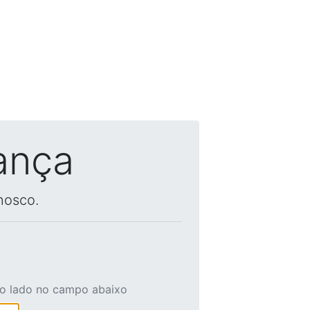
ança
nosco.
ao lado no campo abaixo