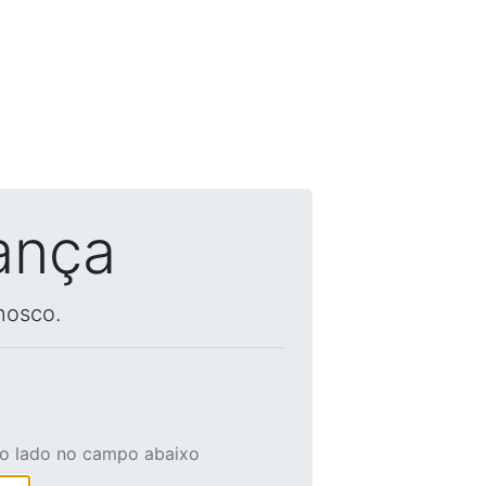
ança
nosco.
ao lado no campo abaixo