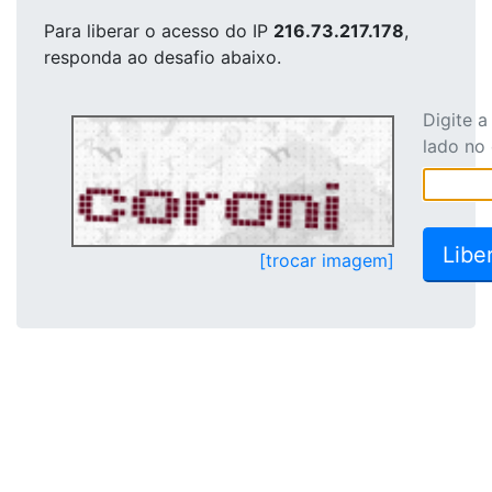
Para liberar o acesso
do IP
216.73.217.178
,
responda ao desafio abaixo.
Digite 
lado no
[trocar imagem]