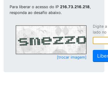
Para liberar o acesso
do IP
216.73.216.218
,
responda ao desafio abaixo.
Digite 
lado no
[trocar imagem]