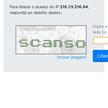
Para liberar o acesso
do IP
216.73.216.94
,
responda ao desafio abaixo.
Digite 
lado no
[trocar imagem]