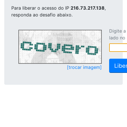
Para liberar o acesso
do IP
216.73.217.138
,
responda ao desafio abaixo.
Digite 
lado no
[trocar imagem]