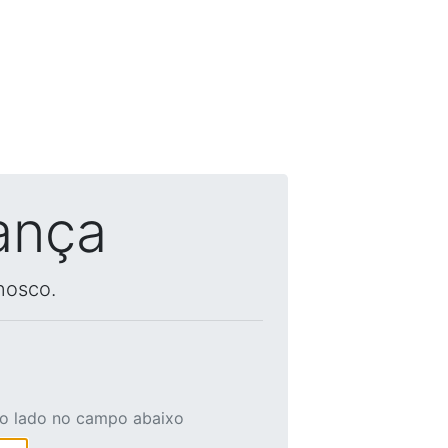
ança
nosco.
ao lado no campo abaixo