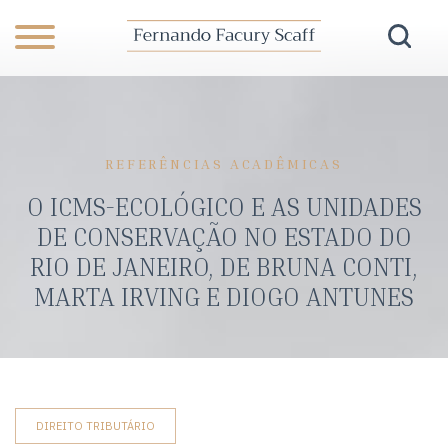
REFERÊNCIAS ACADÊMICAS
O ICMS-ECOLÓGICO E AS UNIDADES
DE CONSERVAÇÃO NO ESTADO DO
RIO DE JANEIRO, DE BRUNA CONTI,
MARTA IRVING E DIOGO ANTUNES
DIREITO TRIBUTÁRIO