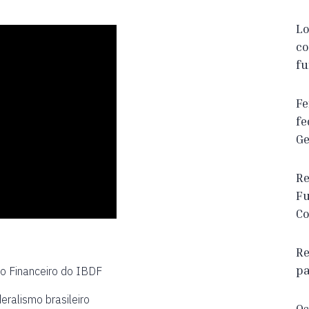
Lo
co
fu
Fe
fe
Ge
Re
Fu
Co
Re
pa
o Financeiro do IBDF
ralismo brasileiro
Os