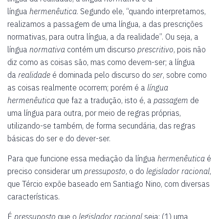
língua
hermenêutica
. Segundo ele, “quando interpretamos,
realizamos a passagem de uma língua, a das prescrições
normativas, para outra língua, a da realidade”. Ou seja, a
língua
normativa
contém um discurso
prescritivo
, pois não
diz como as coisas são, mas como devem-ser; a língua
da
realidade
é dominada pelo discurso do
ser
, sobre como
as coisas realmente ocorrem; porém é a
língua
hermenêutica
que faz a tradução, isto é, a
passagem
de
uma língua para outra, por meio de regras próprias,
utilizando-se também, de forma secundária, das regras
básicas do ser e do dever-ser.
Para que funcione essa mediação da língua
hermenêutica
é
preciso considerar um
pressuposto
, o do
legislador racional
,
que Tércio expõe baseado em Santiago Nino, com diversas
características.
É
pressuposto
que o
legislador racional
seja: (1) uma