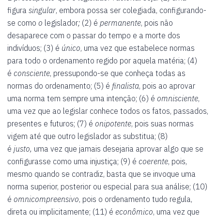
figura
singular
, embora possa ser colegiada, configurando-
se como
o
legislador
;
(2) é
permanente
, pois não
desaparece com o passar do tempo e a morte dos
indivíduos; (3) é
único
, uma vez que estabelece normas
para todo o ordenamento regido por aquela matéria; (4)
é
consciente
, pressupondo-se que conheça todas as
normas do ordenamento; (5) é
finalista
, pois ao aprovar
uma norma tem sempre uma intenção; (6) é
omnisciente
,
uma vez que ao legislar conhece todos os fatos, passados,
presentes e futuros; (7) é
onipotente
, pois suas normas
vigem até que outro legislador as substitua; (8)
é
justo,
uma vez que jamais desejaria aprovar algo que se
configurasse como uma injustiça; (9) é
coerente
, pois,
mesmo quando se contradiz, basta que se invoque uma
norma superior, posterior ou especial para sua análise; (10)
é
omnicompreensivo
, pois o ordenamento tudo regula,
direta ou implicitamente; (11) é
econômico
, uma vez que