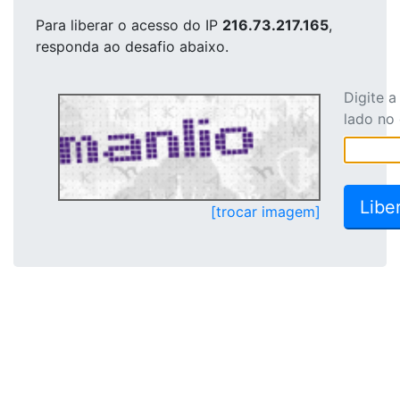
Para liberar o acesso
do IP
216.73.217.165
,
responda ao desafio abaixo.
Digite 
lado no
[trocar imagem]