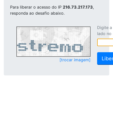
Para liberar o acesso
do IP
216.73.217.173
,
responda ao desafio abaixo.
Digite 
lado no
[trocar imagem]