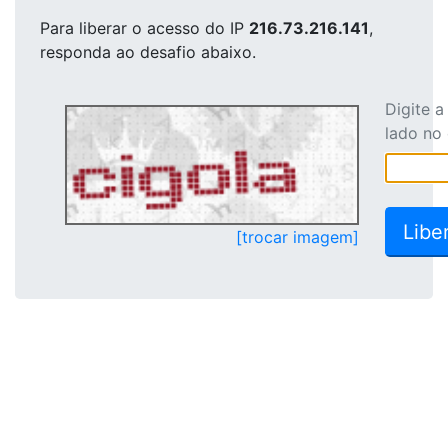
Para liberar o acesso
do IP
216.73.216.141
,
responda ao desafio abaixo.
Digite 
lado no
[trocar imagem]