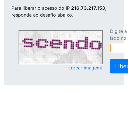
Para liberar o acesso
do IP
216.73.217.153
,
responda ao desafio abaixo.
Digite 
lado no
[trocar imagem]