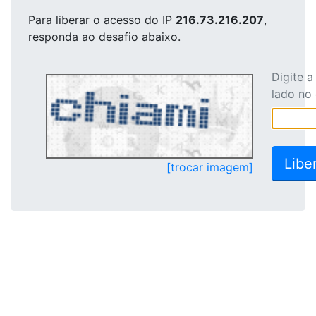
Para liberar o acesso
do IP
216.73.216.207
,
responda ao desafio abaixo.
Digite 
lado no
[trocar imagem]