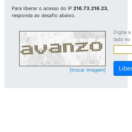
Para liberar o acesso
do IP
216.73.216.23
,
responda ao desafio abaixo.
Digite 
lado no
[trocar imagem]